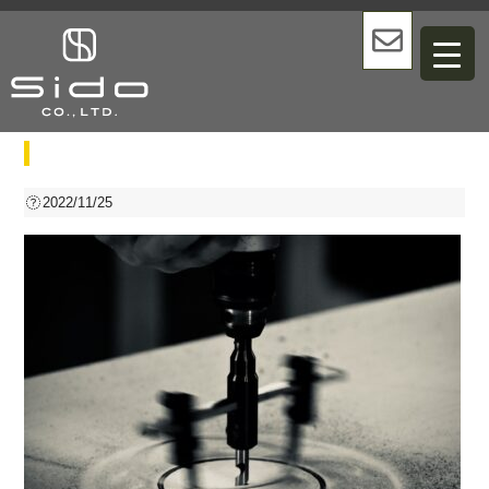
bg-works
2022/11/25